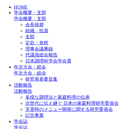
HOME
学会概要・支部
学会概要・支部
会長挨拶
組織・役員
支部
定款・規程
理事会議事録
代議員総会報告
日本調理科学会学会賞
年次大会・総会
年次大会・総会
研究発表要旨集
活動報告
活動報告
多様な調理法と家庭料理の伝承
次世代に伝え継ぐ 日本の家庭料理研究委員会
災害時のメニュー開発に関する研究委員会
記念事業
学会誌
学会誌