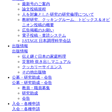
最新号のご案内
論文投稿規程
人を対象とした研究の研究倫理について
教材研究、クッキングルーム、トピックス＆オピ
ニオン投稿の概要
広告掲載のお願い
電子投稿・査読システム
J-STAGE 日本調理科学会誌
出版情報
出版情報
伝え継ぐ日本の家庭料理
災害時 炊き出しマニュアル
クッカリーサイエンス
その他出版物
公募・研究助成・会告
公募・研究助成・会告
教員・職員募集
研究助成
会告
入会・各種申請
入会・各種申請