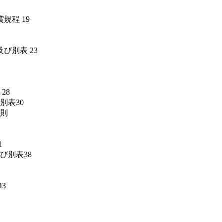
賞規程
19
及び別表
23
28
別表
30
則
1
び別表
38
43