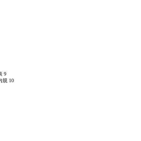
表
9
内規
10