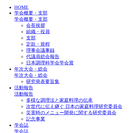
HOME
学会概要・支部
学会概要・支部
会長挨拶
組織・役員
支部
定款・規程
理事会議事録
代議員総会報告
日本調理科学会学会賞
年次大会・総会
年次大会・総会
研究発表要旨集
活動報告
活動報告
多様な調理法と家庭料理の伝承
次世代に伝え継ぐ 日本の家庭料理研究委員会
災害時のメニュー開発に関する研究委員会
記念事業
学会誌
学会誌