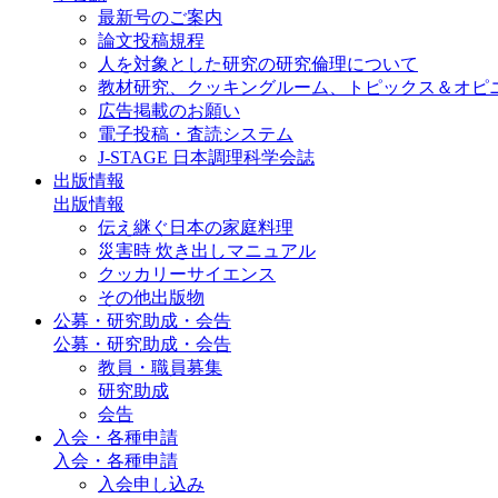
最新号のご案内
論文投稿規程
人を対象とした研究の研究倫理について
教材研究、クッキングルーム、トピックス＆オピ
広告掲載のお願い
電子投稿・査読システム
J-STAGE 日本調理科学会誌
出版情報
出版情報
伝え継ぐ日本の家庭料理
災害時 炊き出しマニュアル
クッカリーサイエンス
その他出版物
公募・研究助成・会告
公募・研究助成・会告
教員・職員募集
研究助成
会告
入会・各種申請
入会・各種申請
入会申し込み